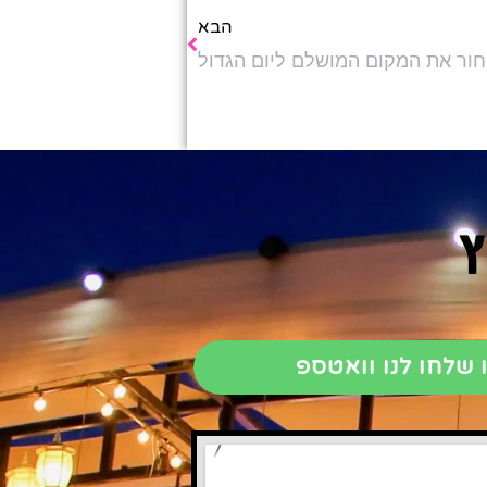
הבא
חור את המקום המושלם ליום הגדול
ץ
 שלחו לנו וואטספ