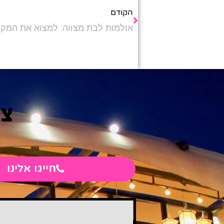
הקודם
צר
חייגו אלינו