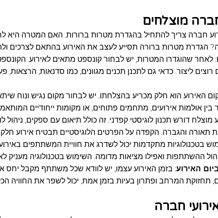
ברה מוצלחים
רוע חברה צריך להתחיל בהגדרת מטרות ברורות. האם המטרה היא לח
 הגדרת מטרות ברורה תסייע לעצב את האירוע בהתאם לצרכים ולהבט
: לאחר שהוגדרו המטרות, יש לבחור קונספט מתאים לאירוע. הקונספט 
וצים ליצור. כדאי גם לתכנן תכנים מגוונים, כמו סדנאות, הרצאות, פעי
קום האירוע הוא חלק מכריע בהצלחתו. יש לבחור מקום נגיש ונוח ש
 בין אולמות אירועים, מתחמים פתוחים, או מקומות ייחודיים המותאמ
ע מוצלח דורש תכנון לוגיסטי קפדני. זה כולל תיאום עם ספקים, ניהול 
ת תאורה והגברה. הקפדה על הפרטים הלוגיסטיים תבטיח אירוע חלק 
מוש בטכנולוגיות מתקדמות יכול לשדרג את חוויית המשתתפים באירוע. 
יהול ההשתתפות ואפילו מציאות מדומה. השימוש בטכנולוגיה מעניק לא
יום האירוע
: בזמן האירוע עצמו, יש לוודא שכל משתתף מקבל יחס איש
ם, תחזוקת המרחב ופתרון בעיות בזמן אמת, יכול לשפר את החוויה ה
ירועי חברה