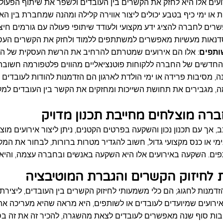
עים אלו היא לחזק את הקשרים בין העובדים ולשפר את שיתוף הפעולה ב
 או ימי כיף בטבע יכולים ליצור אווירה קלילה ומהנה שמחברת בין הא
שרים לחברה להציג ידע מקצועי ולעודד שיתופי פעולה עם גורמים חיצ
סדנאות מעשיות מאפשרים למשתתפים ללמוד ולחזק את הקשרים העסק
ותפים
: אלו הם אירועים שמטרתם להרחיב את הרשת העסקית של החב
 החדשים של החברה ללקוחות פוטנציאליים מהווים פלטפורמה חשו
נה, מסיבות פרידה או ימי הולדת לארגון הם הזדמנות להודות לעובדים
עימה, מגבירים את תחושת השייכות ומחזקים את הקשר בין העובדים למק
רה מוצלחים מחייבת תכנון מדויק
 אך עם תכנון נכון והשקעה בפרטים הקטנים, ניתן ליצור אירועים מוצ
ימי או כנס מקצועי גדול, חשוב להגדיר מטרות ברורות, לבחור את המ
תפים. השקעה באירועים אלו היא השקעה באנשים ובחברה עצמה, והי
ת לחיזוק הקשרים והגברת המוטיבציה
נות לחגוג; הם כלי משמעותי לחיזוק הקשרים בין העובדים, ליצירת א
רועים שמיועדים לעובדים או לשותפים, היא מראה שהיא מעריכה את 
סיבות סוף שנה מאפשרים לעובדים לצאת מהשגרה, להכיר זה את זה בס